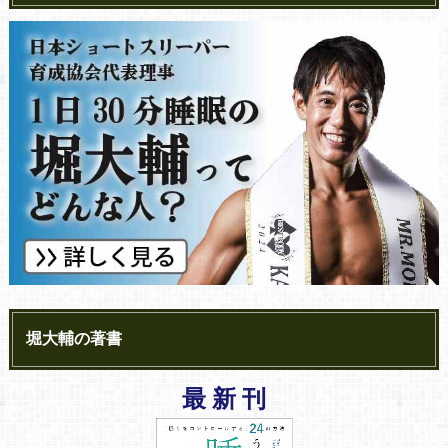
堀大輔の著書
最 新 刊