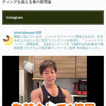
ティングを超える食の新理論
Instagram
shortsleeper589
睡眠に悩んでいる方、ショートスリーパーに興味がある方、生活
を向上させたい方に役立つコンテンツを発信中。「ショートスリ
ーパー」商標保有。
【提供コンテンツ】
💠無料YouTube配信💠睡
眠改善プログラム💠堀大輔マンツーマン指導
▼詳細はリンクへ