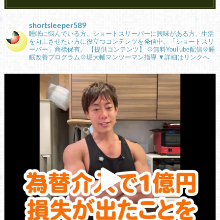
shortsleeper589
睡眠に悩んでいる方、ショートスリーパーに興味がある方、生活
を向上させたい方に役立つコンテンツを発信中。「ショートスリ
ーパー」商標保有。
【提供コンテンツ】
💠無料YouTube配信💠睡
眠改善プログラム💠堀大輔マンツーマン指導
▼詳細はリンクへ