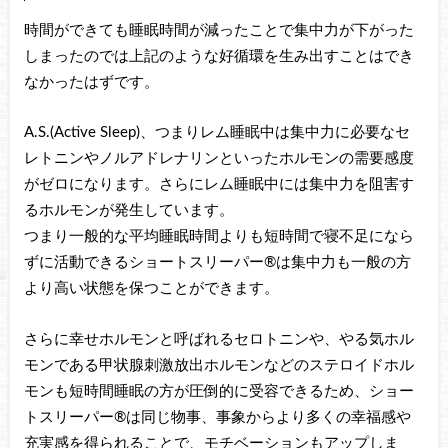
時間ができても睡眠時間が減ったことで集中力が下がった
しまったのでは上記のような好循環を生み出すことはでき
なかったはずです。
A.S.(Active Sleep)、つまりレム睡眠中は集中力に必要なセ
レトニンやノルアドレナリンといったホルモンの需要感度
がゼロになります。さらにレム睡眠中には集中力を阻害す
るホルモンが発生しています。
つまり一般的な平均睡眠時間よりも短時間で寝不足になら
ずに活動できるショートスリーパー®は集中力も一般の方
より高い状態を保つことができます。
さらに幸せホルモンと呼ばれるセロトニンや、やる気ホル
モンである甲状腺刺激放出ホルモンなどのステロイドホル
モンも短時間睡眠の方が圧倒的に受容できるため、ショー
トスリーパー®は同じ物事、事象からより多くの幸福感や
充実感を得られることで、モチベーションもアップしま