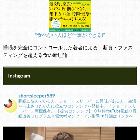
“食べない人ほど仕事ができる!”
睡眠を完全にコントロールした著者による、断食・ファス
ティングを超える食の新理論
Instagram
shortsleeper589
睡眠に悩んでいる方、ショートスリーパーに興味がある方、生活
を向上させたい方に役立つコンテンツを発信中。「ショートスリ
ーパー」商標保有。
【提供コンテンツ】
💠無料YouTube配信💠睡
眠改善プログラム💠堀大輔マンツーマン指導
▼詳細はリンクへ