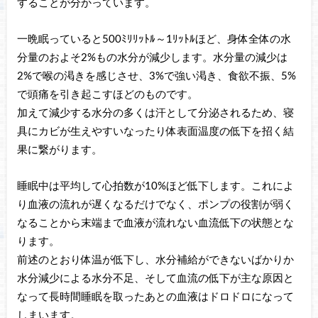
することが分かっています。
一晩眠っていると500ﾐﾘﾘｯﾄﾙ～1ﾘｯﾄﾙほど、身体全体の水
分量のおよそ2%もの水分が減少します。水分量の減少は
2%で喉の渇きを感じさせ、3%で強い渇き、食欲不振、5%
で頭痛を引き起こすほどのものです。
加えて減少する水分の多くは汗として分泌されるため、寝
具にカビが生えやすいなったり体表面温度の低下を招く結
果に繋がります。
睡眠中は平均して心拍数が10%ほど低下します。これによ
り血液の流れが遅くなるだけでなく、ポンプの役割が弱く
なることから末端まで血液が流れない血流低下の状態とな
ります。
前述のとおり体温が低下し、水分補給ができないばかりか
水分減少による水分不足、そして血流の低下が主な原因と
なって長時間睡眠を取ったあとの血液はドロドロになって
しまいます。