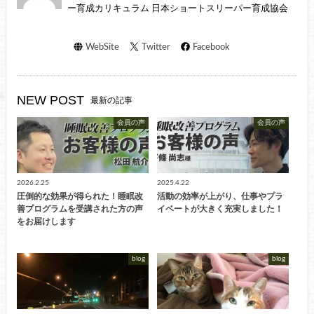
ー育成カリキュラム 日本ショートスリーパー育成協会
WebSite
Twitter
Facebook
NEW POST
最新の記事
会員の声
会員の声
2026.2.25
2025.4.22
圧倒的な効果が得られた！睡眠改
活動の効率が上がり、仕事やプラ
善プログラムを受講された方の声
イベートが大きく充実しました！
をお届けします
blog
blog