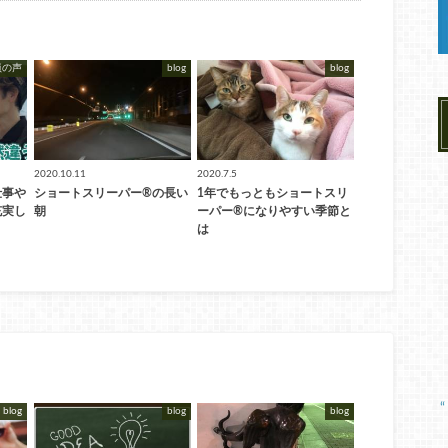
員の声
blog
blog
2020.10.11
2020.7.5
仕事や
ショートスリーパー®︎の長い
1年でもっともショートスリ
充実し
朝
ーパー®︎になりやすい季節と
は
blog
blog
blog