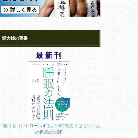
堀大輔の著書
最 新 刊
“「眠りをコントロールする」24の方法 うまくいく人
の睡眠の法則”