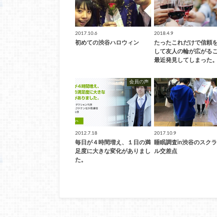
2017.10.6
2018.4.9
初めての渋谷ハロウィン
たったこれだけで信頼
して友人の輪が広がる
最近発見してしまった
会員の声
2012.7.18
2017.10.9
毎日が４時間増え、１日の満
睡眠調査in渋谷のスク
足度に大きな変化がありまし
ル交差点
た。