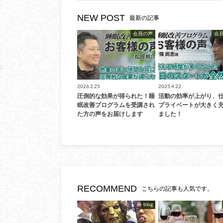
NEW POST
最新の記事
会員の声
会
2026.2.25
2025.4.22
圧倒的な効果が得られた！睡
活動の効率が上がり、
眠改善プログラムを受講され
プライベートが大きく
た方の声をお届けします
ました！
RECOMMEND
こちらの記事も人気です。
blog