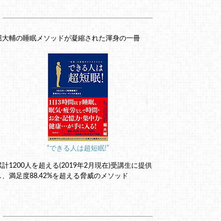
堀大輔の睡眠メソッドが凝縮された渾身の一冊
“できる人は超短眠!”
累計1200人を超える(2019年2月現在)受講生に提供
し、満足度88.42%を超える脅威のメソッド