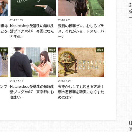
2017.5.22
2018.4.2
を獲得
Nature sleep受講生の短眠生
翌日の影響ゼロ。むしろプラ
ことを
活ブログ vol.4 今回はなん
ス。それがショートスリーパ
。
と学生…
ー。
blog
blog
blog
2017.6.11
2018.5.21
ランブ
Nature sleep受講生の短眠生
夜更かししても起きる方法！
活ブログ vol.7 東京都にお
朝の悪影響を確実になくすた
住まい…
めには？