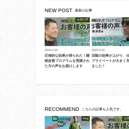
NEW POST
最新の記事
会員の声
会
2026.2.25
2025.4.22
圧倒的な効果が得られた！睡
活動の効率が上がり、
眠改善プログラムを受講され
プライベートが大きく
た方の声をお届けします
ました！
RECOMMEND
こちらの記事も人気です。
blog
会