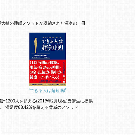
堀大輔の睡眠メソッドが凝縮された渾身の一冊
“できる人は超短眠!”
累計1200人を超える(2019年2月現在)受講生に提供
し、満足度88.42%を超える脅威のメソッド