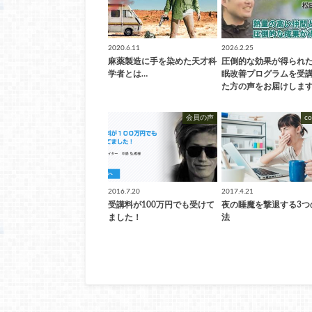
2020.6.11
2026.2.25
麻薬製造に手を染めた天才科
圧倒的な効果が得られ
学者とは…
眠改善プログラムを受
た方の声をお届けしま
会員の声
c
2016.7.20
2017.4.21
受講料が100万円でも受けて
夜の睡魔を撃退する3つ
ました！
法