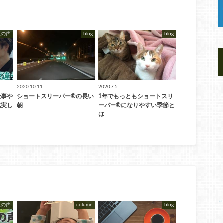
員の声
blog
blog
2020.10.11
2020.7.5
仕事や
ショートスリーパー®︎の長い
1年でもっともショートスリ
充実し
朝
ーパー®︎になりやすい季節と
は
員の声
column
blog