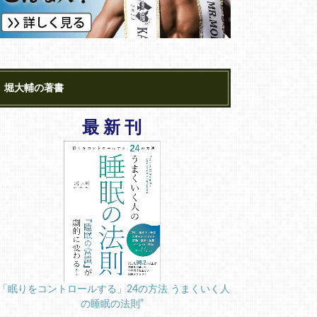
堀大輔の著書
最 新 刊
“「眠りをコントロールする」24の方法 うまくいく人
の睡眠の法則”