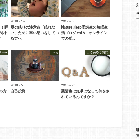
2018.7.16
2017.6.5
た！睡
夏の眠りの注意点「眠れな
Nature sleep受講生の短眠生
講され
い」ために辛い思いをしてい
活ブログ vol.6 オンライン
す
る方へ
での受…
olumn
blog
よくあるご質問
2018.2.5
2015.6.20
の方
自己投資
受講生は短眠になって何をさ
れているんですか？