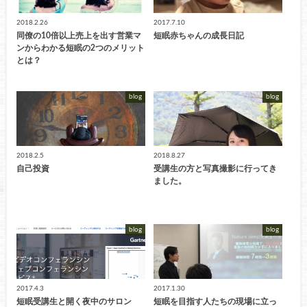
2018.2.26
2017.7.10
同僚の10倍以上売上を出す営業マ
短眠赤ちゃんの成長日記
ンからわかる短眠の2つのメリット
とは？
blog
blog
2018.2.5
2018.8.27
自己投資
受講生の方と写真撮影に行ってき
ました。
blog
blog
2017.4.3
2017.1.30
短眠受講生と開く夜中のサロン
短眠を目指す人たちの現場に立っ