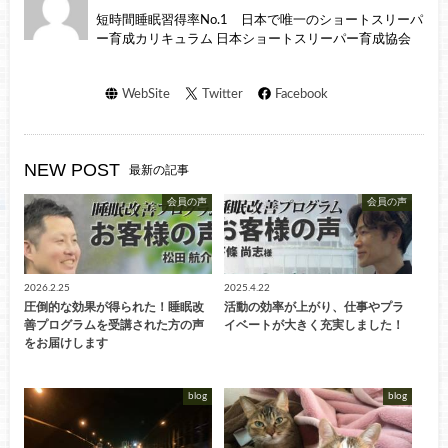
短時間睡眠習得率No.1 日本で唯一のショートスリーパ
ー育成カリキュラム 日本ショートスリーパー育成協会
WebSite
Twitter
Facebook
NEW POST
最新の記事
会員の声
会員の声
2026.2.25
2025.4.22
圧倒的な効果が得られた！睡眠改
活動の効率が上がり、仕事やプラ
善プログラムを受講された方の声
イベートが大きく充実しました！
をお届けします
blog
blog